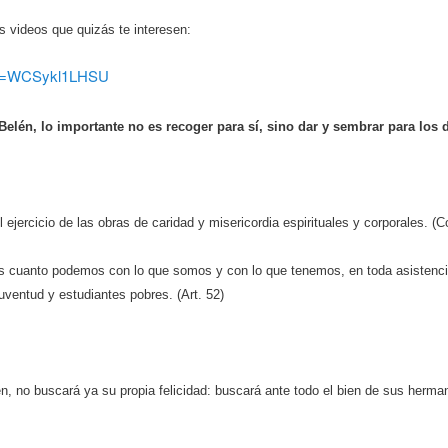
s videos que quizás te interesen:
?v=WCSykl1LHSU
Belén, lo importante no es recoger para sí, sino dar y sembrar para los
jercicio de las obras de caridad y misericordia espirituales y corporales. (Co
s cuanto podemos con lo que somos y con lo que tenemos, en toda asistenci
uventud y estudiantes pobres. (Art. 52)
én, no buscará ya su propia felicidad: buscará ante todo el bien de sus her