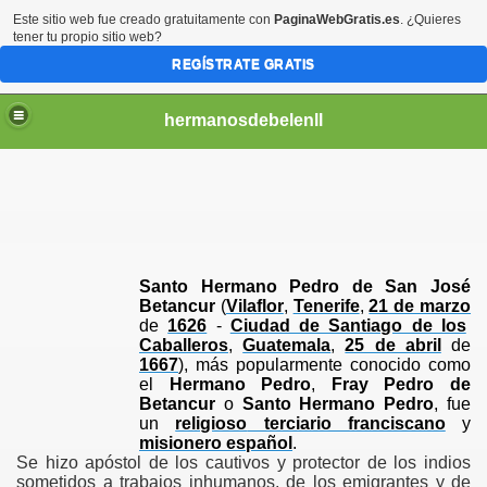
Este sitio web fue creado gratuitamente con
PaginaWebGratis.es
. ¿Quieres
tener tu propio sitio web?
REGÍSTRATE GRATIS
hermanosdebelenll
Santo Hermano Pedro de San José
Betancur
(
Vilaflor
,
Tenerife
,
21 de marzo
de
1626
-
Ciudad de Santiago de los
Caballeros
,
Guatemala
,
25 de abril
de
1667
), más popularmente conocido como
el
Hermano Pedro
,
Fray Pedro de
Betancur
o
Santo Hermano Pedro
, fue
un
religioso
terciario franciscano
y
misionero
español
.
Se hizo apóstol de los cautivos y protector de los indios
sometidos a trabajos inhumanos, de los emigrantes y de