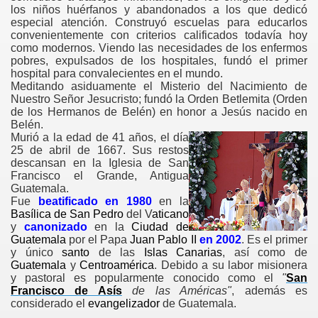
los niños huérfanos y abandonados a los que dedicó
especial atención. Construyó escuelas para educarlos
convenientemente con criterios calificados todavía hoy
como modernos. Viendo las necesidades de los enfermos
pobres, expulsados de los hospitales, fundó el primer
hospital para convalecientes en el mundo.
Meditando asiduamente el Misterio del Nacimiento de
Nuestro Señor Jesucristo; fundó la Orden Betlemita (Orden
de los Hermanos de Belén) en honor a Jesús nacido en
Belén.
Murió a la edad de 41 años, el día
25 de abril de 1667.
Sus restos
descansan en la Iglesia de San
Francisco el Grande, Antigua
Guatemala.
Fue
beatificado en 1980
en la
Basílica de San Pedro
del V
aticano
y
canonizado
en la
Ciudad de
Guatemala
por el Papa
Juan Pablo II
en 2002
. Es el primer
y único
santo
de las
Islas Canarias
, así como de
Guatemala
y
Centroamérica
. Debido a su labor misionera
y pastoral es popularmente conocido como el
"
San
Francisco de Asís
de las Américas"
, además es
considerado el
evangelizador
de Guatemala.